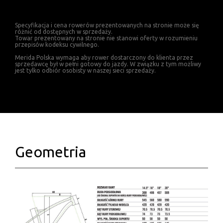
Specyfikacja i cena rowerów prezentowanych na stronie może się
różnić od dostępnych w sprzedaży.
Towar prezentowany na stronie nie stanowi oferty w rozumieniu
przepisów kodeksu cywilnego.
Merida Polska wymaga aby rower dostarczony do klienta przez
sprzedawcę był w pełni gotowy do jazdy. W związku z tym możliwy
jest tylko odbiór osobisty w naszej sieci sprzedaży.
Geometria