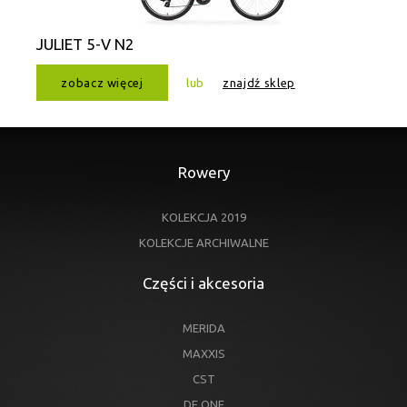
JULIET 5-V N2
zobacz więcej
lub
znajdź sklep
Rowery
KOLEKCJA 2019
KOLEKCJE ARCHIWALNE
Części i akcesoria
MERIDA
MAXXIS
CST
DE ONE