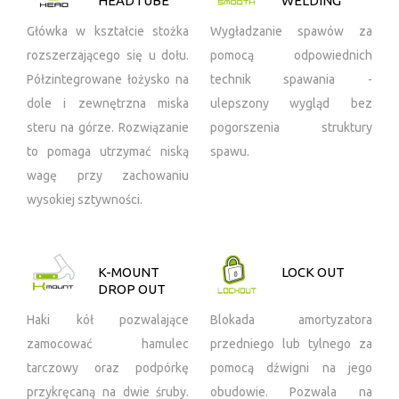
HEADTUBE
WELDING
Główka w kształcie stożka
Wygładzanie spawów za
rozszerzającego się u dołu.
pomocą odpowiednich
Półzintegrowane łożysko na
technik spawania -
dole i zewnętrzna miska
ulepszony wygląd bez
steru na górze. Rozwiązanie
pogorszenia struktury
to pomaga utrzymać niską
spawu.
wagę przy zachowaniu
wysokiej sztywności.
K-MOUNT
LOCK OUT
DROP OUT
Haki kół pozwalające
Blokada amortyzatora
zamocować hamulec
przedniego lub tylnego za
tarczowy oraz podpórkę
pomocą dźwigni na jego
przykręcaną na dwie śruby.
obudowie. Pozwala na