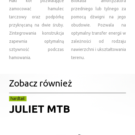
Haki kół pozwalające
Blokada amortyzatora
zamocować hamulec
przedniego lub tylnego za
tarczowy oraz podpórkę
pomocą dźwigni na jego
przykręcaną na dwie śruby.
obudowie. Pozwala na
Zintegrowania konstrukcja
optymalny transfer energii w
zapewnia optymalną
zależności od rodzaju
sztywność podczas
nawierzchni i ukształtowania
hamowania.
terenu.
Zobacz również
hardtail
JULIET MTB