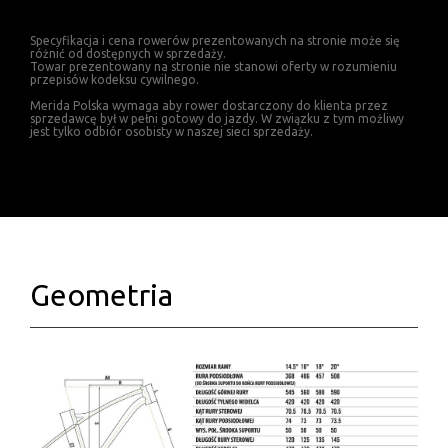
Specyfikacja i cena rowerów prezentowanych na stronie może się
różnić od dostępnych w sprzedaży.
Towar prezentowany na stronie nie stanowi oferty w rozumieniu
przepisów kodeksu cywilnego.
Merida Polska wymaga aby rower dostarczony do klienta przez
sprzedawcę był w pełni gotowy do jazdy. W związku z tym możliwy
jest tylko odbiór osobisty w naszej sieci sprzedaży.
Geometria