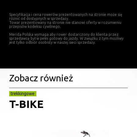
Specyfikacja i cena rowerów prezentowanych na stronie może się
różnić od dostępnych w sprzedaży.
Towar prezentowany na stronie nie stanowi oferty w rozumieniu
przepisów kodeksu cywilnego.
Merida Polska wymaga aby rower dostarczony do klienta przez
sprzedawcę był w pełni gotowy do jazdy. W związku z tym możliwy
jest tylko odbiór osobisty w naszej sieci sprzedaży.
Zobacz również
trekkingowe
T-BIKE