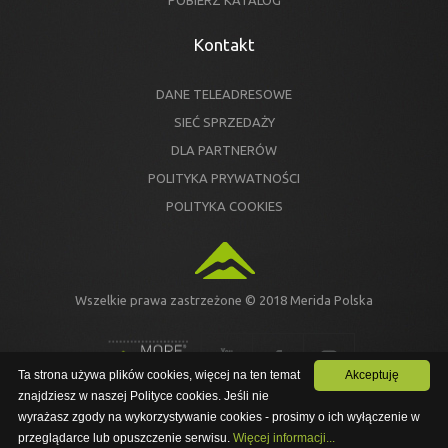
POBIERZ KATALOG
Kontakt
DANE TELEADRESOWE
SIEĆ SPRZEDAŻY
DLA PARTNERÓW
POLITYKA PRYWATNOŚCI
POLITYKA COOKIES
Wszelkie prawa zastrzeżone © 2018 Merida Polska
Ta strona używa plików cookies, więcej na ten temat
Akceptuję
znajdziesz w naszej Polityce cookies. Jeśli nie
Ta strona używa plików cookies, więcej na ten temat znajdziesz w
wyrażasz zgody na wykorzystywanie cookies - prosimy o ich wyłączenie w
PRZEJDŹ NA NOWĄ STRONĘ
naszej Polityce cookies. Jeśli nie wyrażasz zgody na
wykorzystywanie cookies - prosimy o ich wyłączenie w przeglądarce
przeglądarce lub opuszczenie serwisu.
Więcej informacji...
lub opuszczenie serwisu.