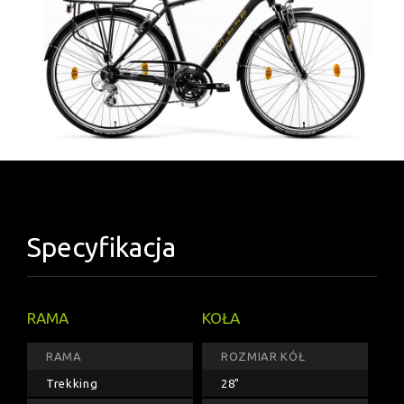
Specyfikacja
RAMA
KOŁA
RAMA
ROZMIAR KÓŁ
Trekking
28"