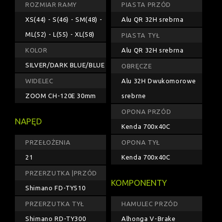
ROZMIAR RAMY
PIASTA PRZÓD
XS(44) - S(46) - SM(48) -
Alu QR 32H srebrna
ML(52) - L(55) - XL(58)
PIASTA TYŁ
KOLOR
Alu QR 32H srebrna
SILVER/DARK BLUE/BLUE
OBRĘCZE
WIDELEC
Alu 32H Dwukomorowe
ZOOM CH-120E 30mm
srebrne
OPONA PRZÓD
NAPĘD
Kenda 700x40C
PRZEŁOŻENIA
OPONA TYŁ
21
Kenda 700x40C
PRZERZUTKA |PRZÓD
KOMPONENTY
Shimano FD-TY510
PRZERZUTKA TYŁ
HAMULEC PRZÓD
Shimano RD-TY300
Alhonga V-Brake