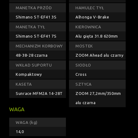
MANETKA PRZÓD
HAMULEC TYŁ
Shimano ST-EF41 3S
Alhonga V-Brake
MANETKA TYŁ
KIEROWNICA
Shimano ST-EF41 7S
Alu gięta 31.8 620mm
MECHANIZM KORBOWY
MOSTEK
48-38-28 czarna
ZOOM Ahead alu czarny
WKŁAD SUPORTU
SIODŁO
Kompaktowy
Cross
KASETA
SZTYCA
Sunrace MFM2A 14-28T
ZOOM 27,2mm/350mm
alu czarna
WAGA
WAGA (kg)
14,0