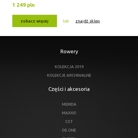
1 249 pln
zobacz więcej
lub
znajdź sklep
Rowery
KOLEKCJA 2019
KOLEKCJE ARCHIWALNE
Części i akcesoria
MERIDA
MAXXIS
CST
DE ONE