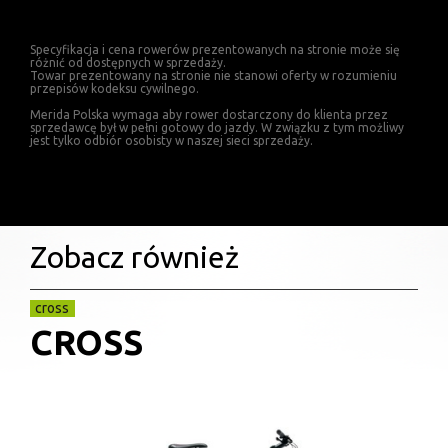
Specyfikacja i cena rowerów prezentowanych na stronie może się
różnić od dostępnych w sprzedaży.
Towar prezentowany na stronie nie stanowi oferty w rozumieniu
przepisów kodeksu cywilnego.
Merida Polska wymaga aby rower dostarczony do klienta przez
sprzedawcę był w pełni gotowy do jazdy. W związku z tym możliwy
jest tylko odbiór osobisty w naszej sieci sprzedaży.
Zobacz również
cross
CROSS