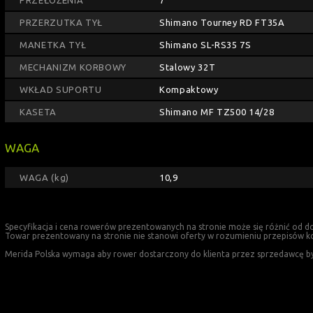
PRZEŁOŻENIA
7
PRZERZUTKA TYŁ
Shimano Tourney RD FT35A
MANETKA TYŁ
Shimano SL-RS35 7S
MECHANIZM KORBOWY
Stalowy 32T
WKŁAD SUPORTU
Kompaktowy
KASETA
Shimano MF TZ500 14/28
WAGA
WAGA (kg)
10,9
Specyfikacja i cena rowerów prezentowanych na stronie może się różnić od d
Towar prezentowany na stronie nie stanowi oferty w rozumieniu przepisów k
Merida Polska wymaga aby rower dostarczony do klienta przez sprzedawcę był w