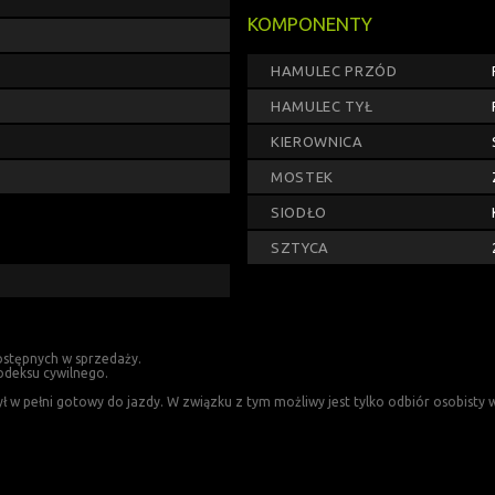
KOMPONENTY
HAMULEC PRZÓD
HAMULEC TYŁ
KIEROWNICA
MOSTEK
SIODŁO
SZTYCA
ostępnych w sprzedaży.
odeksu cywilnego.
 pełni gotowy do jazdy. W związku z tym możliwy jest tylko odbiór osobisty w 