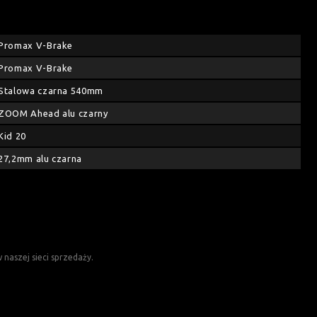
Promax V-Brake
Promax V-Brake
Stalowa czarna 540mm
ZOOM Ahead alu czarny
Kid 20
27,2mm alu czarna
naszej sieci sprzedaży.