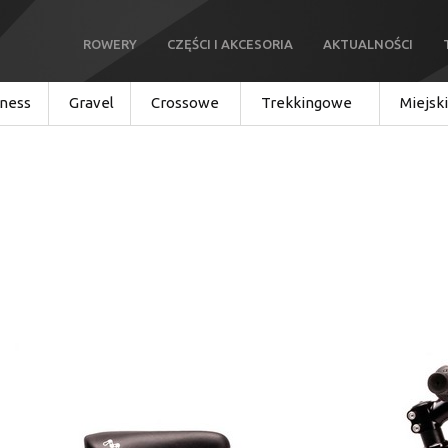
ROWERY
CZĘŚCI I AKCESORIA
AKTUALNOŚCI
tness
Gravel
Crossowe
Trekkingowe
Miejsk