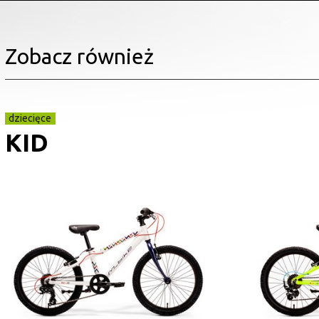
Zobacz również
dziecięce
KID