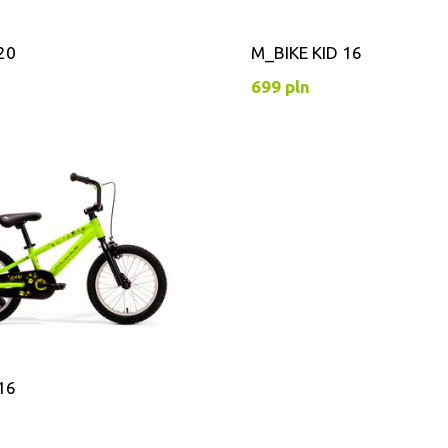
20
M_BIKE KID 16
699 pln
16