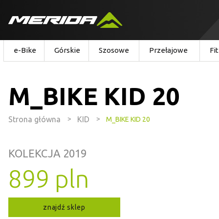
e-Bike
Górskie
Szosowe
Przełajowe
Fi
M_BIKE KID 20
Strona główna
>
KID
>
M_BIKE KID 20
KOLEKCJA 2019
899 pln
znajdź sklep