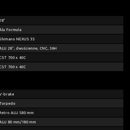
28"
Alu Formula
Shimano NEXUS 3S
ALU 28", dwuścienne, CNC, 36H
CST 700 x 40C
CST 700 x 40C
V-brake
Torpedo
Retro ALU 580 mm
ALU 80 mm/180 mm