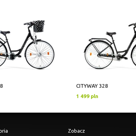
28
CITYWAY 328
1 499 pln
oria
Zobacz