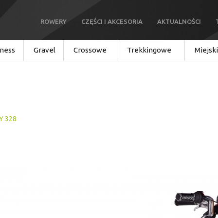
ROWERY
CZĘŚCI I AKCESORIA
AKTUALNOŚCI
tness
Gravel
Crossowe
Trekkingowe
Miejsk
Y 328