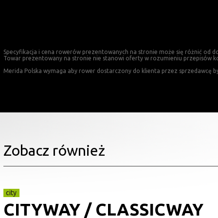
Specyfikacja i cena rowerów prezentowanych na stronie może się różnić od d
Towar prezentowany na stronie nie stanowi oferty w rozumieniu przepisów k
Merida Polska wymaga aby rower dostarczony do klienta przez sprzedawcę był w
Zobacz również
city
CITYWAY / CLASSICWAY