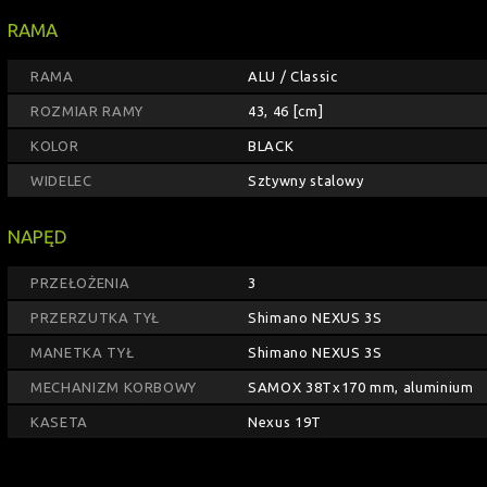
RAMA
RAMA
ALU / Classic
ROZMIAR RAMY
43, 46 [cm]
KOLOR
BLACK
WIDELEC
Sztywny stalowy
NAPĘD
PRZEŁOŻENIA
3
PRZERZUTKA TYŁ
Shimano NEXUS 3S
MANETKA TYŁ
Shimano NEXUS 3S
MECHANIZM KORBOWY
SAMOX 38Tx170 mm, aluminium
KASETA
Nexus 19T