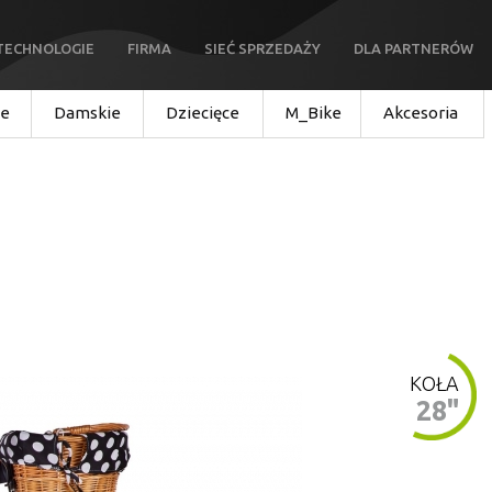
TECHNOLOGIE
FIRMA
SIEĆ SPRZEDAŻY
DLA PARTNERÓW
ie
Damskie
Dziecięce
M_Bike
Akcesoria
KOŁA
28"