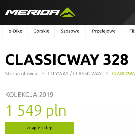
e-Bike
Górskie
Szosowe
Przełajowe
Fi
CLASSICWAY 328
Strona główna
>
CITYWAY / CLASSICWAY
>
CLASSICWA
KOLEKCJA 2019
1 549 pln
znajdź sklep