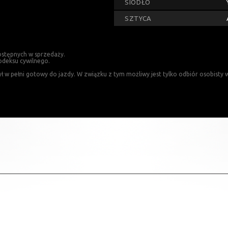
SIODŁO
SZTYCA
ostępnych w sprzedaży.
odeksu cywilnego.
 pełni gotowy do jazdy. W związku z tym możliwy jest tylko odbiór osobisty w 