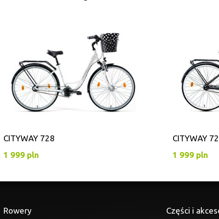
CITYWAY 728
CITYWAY 7
1 999 pln
1 999 pln
Rowery
Części i akces