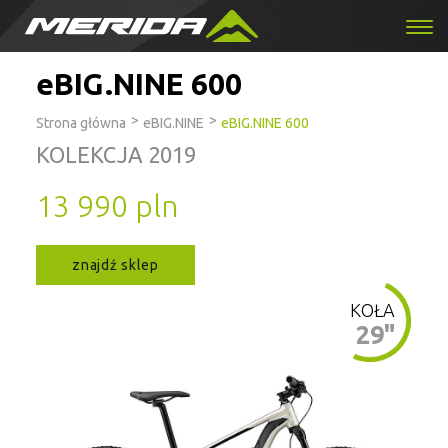
eBIG.NINE 600
>
>
Strona główna
eBIG.NINE
eBIG.NINE 600
KOLEKCJA 2019
13 990 pln
znajdź sklep
KOŁA
29"