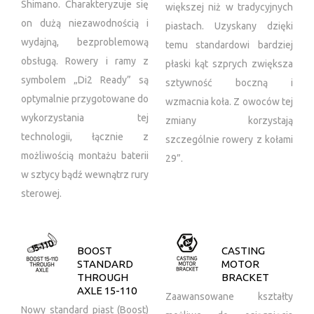
Shimano. Charakteryzuje się
większej niż w tradycyjnych
on dużą niezawodnością i
piastach. Uzyskany dzięki
wydajną, bezproblemową
temu standardowi bardziej
obsługą. Rowery i ramy z
płaski kąt szprych zwiększa
symbolem „Di2 Ready” są
sztywność boczną i
optymalnie przygotowane do
wzmacnia koła. Z owoców tej
wykorzystania tej
zmiany korzystają
technologii, łącznie z
szczególnie rowery z kołami
możliwością montażu baterii
29”.
w sztycy bądź wewnątrz rury
sterowej.
BOOST
CASTING
STANDARD
MOTOR
THROUGH
BRACKET
AXLE 15-110
Zaawansowane kształty
Nowy standard piast (Boost)