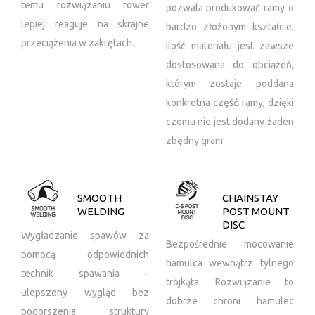
temu rozwiązaniu rower
pozwala produkować ramy o
lepiej reaguje na skrajne
bardzo złożonym kształcie.
przeciążenia w zakrętach.
Ilość materiału jest zawsze
dostosowana do obciążeń,
którym zostaje poddana
konkretna część ramy, dzięki
czemu nie jest dodany żaden
zbędny gram.
SMOOTH
CHAINSTAY
WELDING
POST MOUNT
DISC
Wygładzanie spawów za
Bezpośrednie mocowanie
pomocą odpowiednich
hamulca wewnątrz tylnego
technik spawania –
trójkąta. Rozwiązanie to
ulepszony wygląd bez
dobrze chroni hamulec
pogorszenia struktury