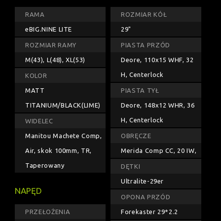
RAMA
ROZMIAR KÓŁ
eBIG.NINE LITE
29"
ROZMIAR RAMY
PIASTA PRZÓD
M(43), L(48), XL(53)
Deore, 110x15 WHF, 32
H, Centerlock
KOLOR
MATT
PIASTA TYŁ
TITANIUM/BLACK(LIME)
Deore, 148x12 WHR, 36
H, Centerlock
WIDELEC
Manitou Machete Comp,
OBRĘCZE
Air, skok 100mm, TR,
Merida Comp CC, 20 IW,
Taperowany
DĘTKI
Ultralite-29er
NAPĘD
OPONA PRZÓD
PRZEŁOŻENIA
Forekaster 29*2.2