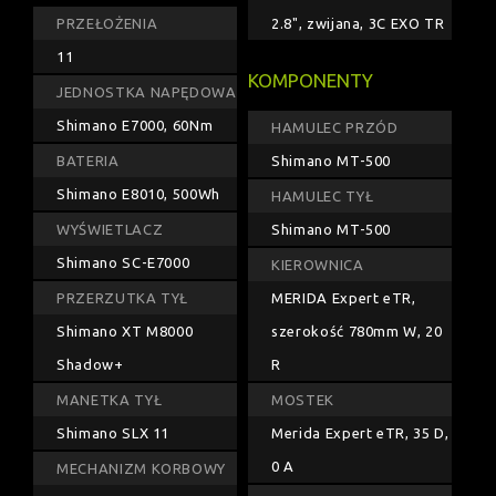
PRZEŁOŻENIA
2.8", zwijana, 3C EXO TR
11
KOMPONENTY
JEDNOSTKA NAPĘDOWA
Shimano E7000, 60Nm
HAMULEC PRZÓD
BATERIA
Shimano MT-500
Shimano E8010, 500Wh
HAMULEC TYŁ
WYŚWIETLACZ
Shimano MT-500
Shimano SC-E7000
KIEROWNICA
PRZERZUTKA TYŁ
MERIDA Expert eTR,
Shimano XT M8000
szerokość 780mm W, 20
Shadow+
R
MANETKA TYŁ
MOSTEK
Shimano SLX 11
Merida Expert eTR, 35 D,
0 A
MECHANIZM KORBOWY