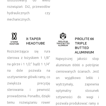
dostosowany do wielu
rozwiązań: Di2, przewodów
hydraulicznych czy
mechanicznych.
X-TAPER
PROLITE 66
HEADTUBE
TRIPLE
BUTTED
Rozszerzająca się rura
ALUMINIUM
sterowa z łożyskiem 1 1/8”
Najwyższej jakości stop
na górze i 1 1/2” bądź 1 1/4”
aluminium 6066 o potrójnie
na dole pozwala na
cieniowanych ścianach. Jest
usztywnienie główki ramy, co
on wyjątkowo lekki i
zwiększa precyzję
wytrzymały, zapewnia
sterowania i pewność
optymalny stosunek
prowadzenia. Ponadto, dzięki
sztywności do wagi i
temu rozwiązaniu rower
pozwala produkować ramy o