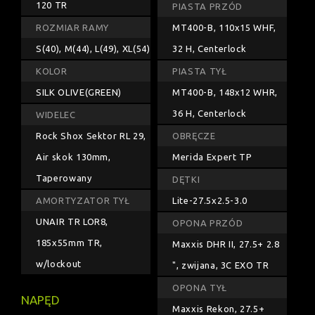
120 TR
PIASTA PRZÓD
ROZMIAR RAMY
MT400-B, 110x15 WHF,
S(40), M(44), L(49), XL(54)
32 H, Centerlock
KOLOR
PIASTA TYŁ
SILK OLIVE(GREEN)
MT400-B, 148x12 WHR,
36 H, Centerlock
WIDELEC
Rock Shox Sektor RL 29,
OBRĘCZE
Air skok 130mm,
Merida Expert TP
Taperowany
DĘTKI
AMORTYZATOR TYŁ
Lite-27.5x2.5-3.0
UNAIR TR LOR8,
OPONA PRZÓD
185x55mm TR,
Maxxis DHR II, 27.5+ 2.8
w/lockout
", zwijana, 3C EXO TR
OPONA TYŁ
NAPĘD
Maxxis Rekon, 27.5+