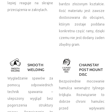
lepiej reaguje na skrajne
bardzo złożonym kształcie.
przeciążenia w zakrętach.
Ilość materiału jest zawsze
dostosowana do obciążeń,
którym zostaje poddana
konkretna część ramy, dzięki
czemu nie jest dodany żaden
zbędny gram.
SMOOTH
CHAINSTAY
WELDING
POST MOUNT
DISC
Wygładzanie spawów za
Bezpośrednie mocowanie
pomocą odpowiednich
hamulca wewnątrz tylnego
technik spawania –
trójkąta. Rozwiązanie to
ulepszony wygląd bez
dobrze chroni hamulec
pogorszenia struktury
przed wpływami