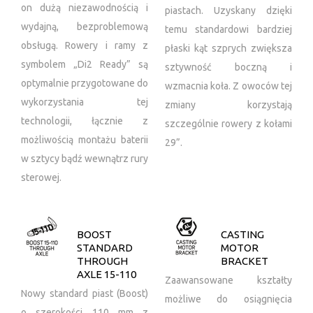
on dużą niezawodnością i
piastach. Uzyskany dzięki
wydajną, bezproblemową
temu standardowi bardziej
obsługą. Rowery i ramy z
płaski kąt szprych zwiększa
symbolem „Di2 Ready” są
sztywność boczną i
optymalnie przygotowane do
wzmacnia koła. Z owoców tej
wykorzystania tej
zmiany korzystają
technologii, łącznie z
szczególnie rowery z kołami
możliwością montażu baterii
29”.
w sztycy bądź wewnątrz rury
sterowej.
BOOST
CASTING
STANDARD
MOTOR
THROUGH
BRACKET
AXLE 15-110
Zaawansowane kształty
Nowy standard piast (Boost)
możliwe do osiągnięcia
o szerokości 110 mm z