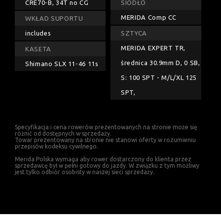
CRE70-B, 34T no CG
SIODŁO
MERIDA Comp CC
WKŁAD SUPORTU
includes
SZTYCA
MERIDA EXPERT TR,
KASETA
średnica 30.9mm D, 0 SB,
Shimano SLX 11-46 11s
S: 100 SPT - M/L/XL 125
SPT,
Specyfikacja i cena rowerów prezentowanych na stronie może się
różnić od dostępnych w sprzedaży.
Towar prezentowany na stronie nie stanowi oferty w rozumieniu
przepisów kodeksu cywilnego.
Merida Polska wymaga aby rower dostarczony do klienta przez
sprzedawcę był w pełni gotowy do jazdy. W związku z tym możliwy
jest tylko odbiór osobisty w naszej sieci sprzedaży.