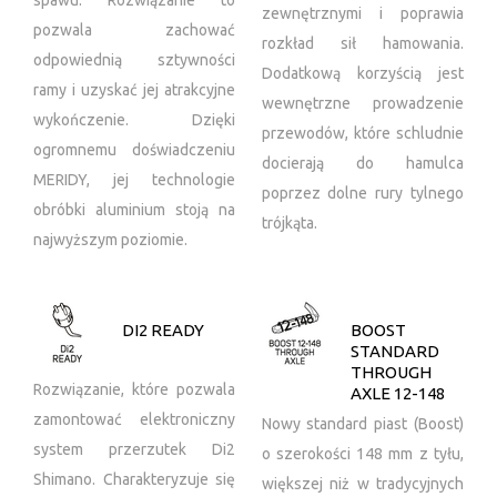
spawu. Rozwiązanie to
zewnętrznymi i poprawia
pozwala zachować
rozkład sił hamowania.
odpowiednią sztywności
Dodatkową korzyścią jest
ramy i uzyskać jej atrakcyjne
wewnętrzne prowadzenie
wykończenie. Dzięki
przewodów, które schludnie
ogromnemu doświadczeniu
docierają do hamulca
MERIDY, jej technologie
poprzez dolne rury tylnego
obróbki aluminium stoją na
trójkąta.
najwyższym poziomie.
DI2 READY
BOOST
STANDARD
THROUGH
Rozwiązanie, które pozwala
AXLE 12-148
zamontować elektroniczny
Nowy standard piast (Boost)
system przerzutek Di2
o szerokości 148 mm z tyłu,
Shimano. Charakteryzuje się
większej niż w tradycyjnych