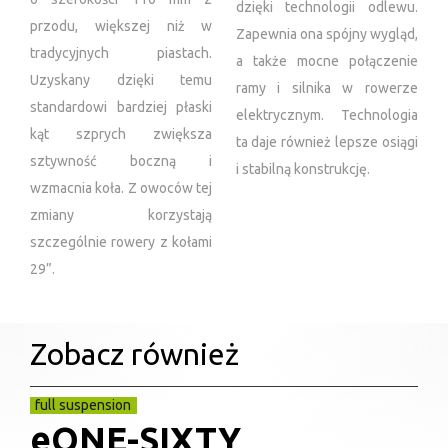
dzięki technologii odlewu.
przodu, większej niż w
Zapewnia ona spójny wygląd,
tradycyjnych piastach.
a także mocne połączenie
Uzyskany dzięki temu
ramy i silnika w rowerze
standardowi bardziej płaski
elektrycznym. Technologia
kąt szprych zwiększa
ta daje również lepsze osiągi
sztywność boczną i
i stabilną konstrukcję.
wzmacnia koła. Z owoców tej
zmiany korzystają
szczególnie rowery z kołami
29”.
Zobacz również
full suspension
eONE-SIXTY