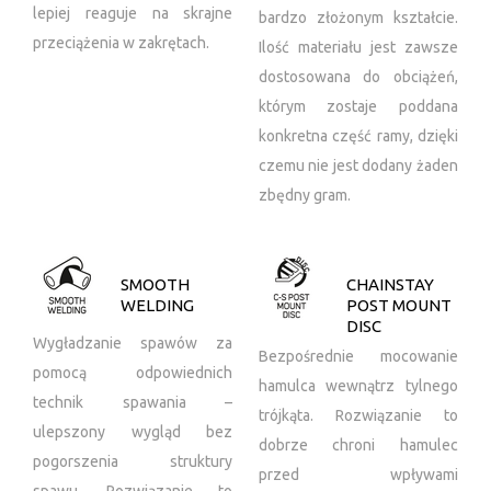
lepiej reaguje na skrajne
bardzo złożonym kształcie.
przeciążenia w zakrętach.
Ilość materiału jest zawsze
dostosowana do obciążeń,
którym zostaje poddana
konkretna część ramy, dzięki
czemu nie jest dodany żaden
zbędny gram.
SMOOTH
CHAINSTAY
WELDING
POST MOUNT
DISC
Wygładzanie spawów za
Bezpośrednie mocowanie
pomocą odpowiednich
hamulca wewnątrz tylnego
technik spawania –
trójkąta. Rozwiązanie to
ulepszony wygląd bez
dobrze chroni hamulec
pogorszenia struktury
przed wpływami