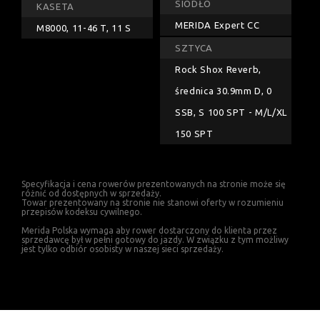
SIODŁO
KASETA
MERIDA Expert CC
M8000, 11-46 T, 11 S
SZTYCA
Rock Shox Reverb,
średnica 30.9mm D, 0
SSB, S 100 SPT - M/L/XL
150 SPT
Specyfikacja i cena rowerów prezentowanych na stronie może się
różnić od dostępnych w sprzedaży.
Towar prezentowany na stronie nie stanowi oferty w rozumieniu
przepisów kodeksu cywilnego.
Merida Polska wymaga aby rower dostarczony do klienta przez
sprzedawcę był w pełni gotowy do jazdy. W związku z tym możliwy
jest tylko odbiór osobisty w naszej sieci sprzedaży.