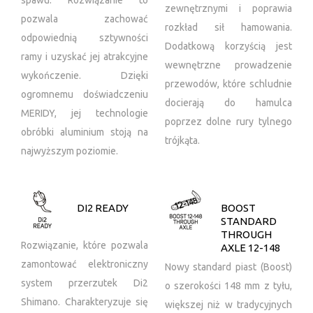
spawu. Rozwiązanie to
zewnętrznymi i poprawia
pozwala zachować
rozkład sił hamowania.
odpowiednią sztywności
Dodatkową korzyścią jest
ramy i uzyskać jej atrakcyjne
wewnętrzne prowadzenie
wykończenie. Dzięki
przewodów, które schludnie
ogromnemu doświadczeniu
docierają do hamulca
MERIDY, jej technologie
poprzez dolne rury tylnego
obróbki aluminium stoją na
trójkąta.
najwyższym poziomie.
DI2 READY
BOOST
STANDARD
THROUGH
Rozwiązanie, które pozwala
AXLE 12-148
zamontować elektroniczny
Nowy standard piast (Boost)
system przerzutek Di2
o szerokości 148 mm z tyłu,
Shimano. Charakteryzuje się
większej niż w tradycyjnych