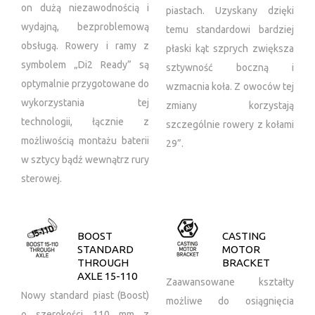
on dużą niezawodnością i
piastach. Uzyskany dzięki
wydajną, bezproblemową
temu standardowi bardziej
obsługą. Rowery i ramy z
płaski kąt szprych zwiększa
symbolem „Di2 Ready” są
sztywność boczną i
optymalnie przygotowane do
wzmacnia koła. Z owoców tej
wykorzystania tej
zmiany korzystają
technologii, łącznie z
szczególnie rowery z kołami
możliwością montażu baterii
29”.
w sztycy bądź wewnątrz rury
sterowej.
BOOST
CASTING
STANDARD
MOTOR
THROUGH
BRACKET
AXLE 15-110
Zaawansowane kształty
Nowy standard piast (Boost)
możliwe do osiągnięcia
o szerokości 110 mm z