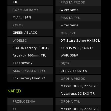
TR
PIASTA PRZÓD
ROZMIAR RAMY
w zestawie
M(43), L(47)
PIASTA TYŁ
KOLOR
w zestawie
GREEN / BLACK
OBRĘCZE
WIDELEC
DT Swiss Spline HX1501,
FOX 36 Factory E-BIKE,
110x15 WTF, 148x12
Air, skok 160mm, TR,
WHR, 35IW
Taperowany
DĘTKI
AMORTYZATOR TYŁ
Lite-27.5x2.5-3.0
Fox Factory Float X2
OPONA PRZÓD
Maxxis DHR II, 27.5+ 2.8
NAPĘD
", zwijana, 3C EXO TR
PRZEŁOŻENIA
OPONA TYŁ
11
Maxxis DHR II, 27.5+ 2.8