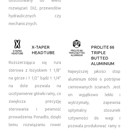
dostosowany do wielu
rozwiązań: Di2, przewodów
hydraulicznych czy
mechanicznych.
X-TAPER
PROLITE 66
HEADTUBE
TRIPLE
BUTTED
Rozszerzająca się rura
ALUMINIUM
sterowa z łożyskiem 1 1/8”
Najwyższej jakości stop
na górze i 1 1/2” bądź 1 1/4”
aluminium 6066 o potrójnie
na dole pozwala na
cieniowanych ścianach. Jest
usztywnienie główki ramy, co
on wyjątkowo lekki i
zwiększa precyzję
wytrzymały, zapewnia
sterowania i pewność
optymalny stosunek
prowadzenia. Ponadto, dzięki
sztywności do wagi i
temu rozwiązaniu rower
pozwala produkować ramy o