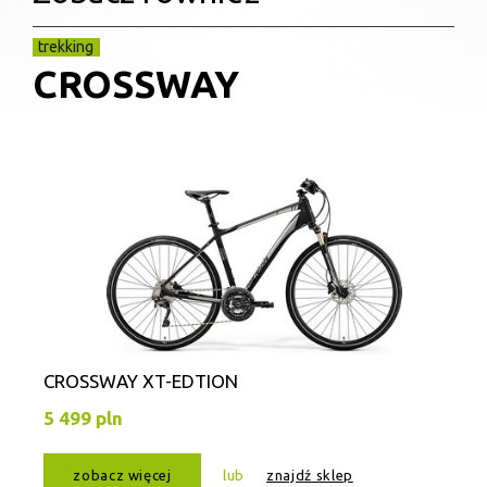
trekking
CROSSWAY
CROSSWAY XT-EDTION
5 499 pln
zobacz więcej
lub
znajdź sklep