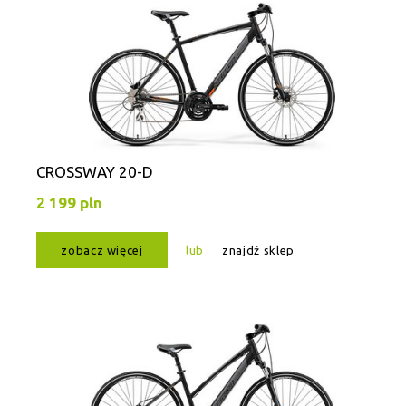
CROSSWAY 20-D
2 199 pln
zobacz więcej
lub
znajdź sklep