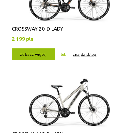
CROSSWAY 20-D LADY
2 199 pln
zobacz więcej
lub
znajdź sklep