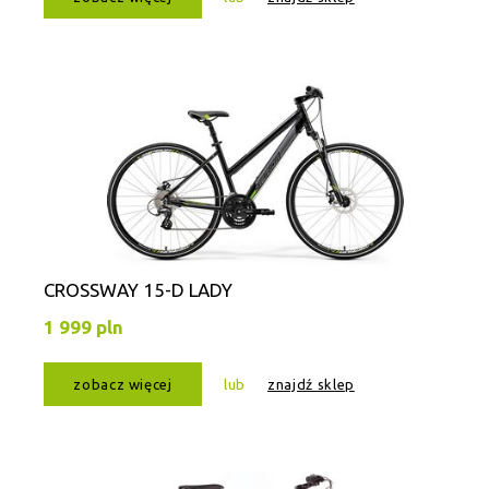
CROSSWAY 15-D LADY
1 999 pln
zobacz więcej
lub
znajdź sklep