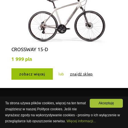
CROSSWAY 15-D
1 999 pln
zobacz więcej
lub
znajdź sklep
Rowery
Ta strona używa plików cookies, więcej na ten temat
Akceptuję
znajdziesz w naszej Polityce cookies. Jeśli nie
wyrażasz zgody na wykorzystywanie cookies - prosimy o ich wyłączenie w
PRZEJDŹ NA NOWĄ STRONĘ
KOLEKCJA 2019
przeglądarce lub opuszczenie serwisu.
Więcej informacji...
KOLEKCJE ARCHIWALNE