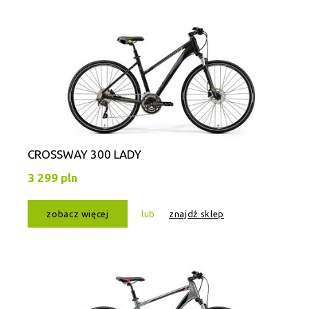
CROSSWAY 300 LADY
3 299 pln
zobacz więcej
lub
znajdź sklep