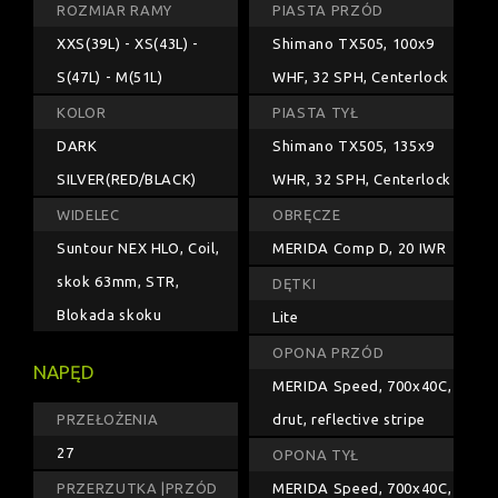
ROZMIAR RAMY
PIASTA PRZÓD
XXS(39L) - XS(43L) -
Shimano TX505, 100x9
S(47L) - M(51L)
WHF, 32 SPH, Centerlock
KOLOR
PIASTA TYŁ
DARK
Shimano TX505, 135x9
SILVER(RED/BLACK)
WHR, 32 SPH, Centerlock
WIDELEC
OBRĘCZE
Suntour NEX HLO, Coil,
MERIDA Comp D, 20 IWR
skok 63mm, STR,
DĘTKI
Blokada skoku
Lite
OPONA PRZÓD
NAPĘD
MERIDA Speed, 700x40C,
PRZEŁOŻENIA
drut, reflective stripe
27
OPONA TYŁ
PRZERZUTKA |PRZÓD
MERIDA Speed, 700x40C,