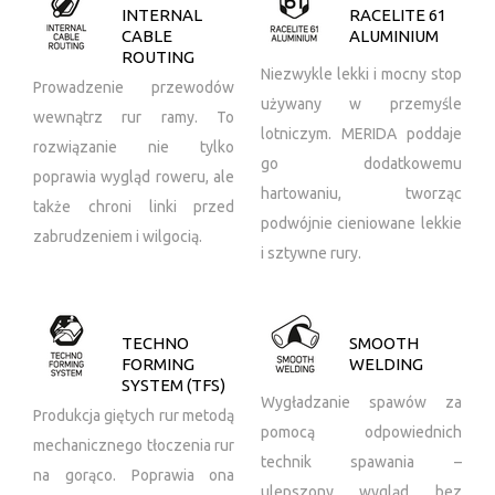
INTERNAL
RACELITE 61
CABLE
ALUMINIUM
ROUTING
Niezwykle lekki i mocny stop
Prowadzenie przewodów
używany w przemyśle
wewnątrz rur ramy. To
lotniczym. MERIDA poddaje
rozwiązanie nie tylko
go dodatkowemu
poprawia wygląd roweru, ale
hartowaniu, tworząc
także chroni linki przed
podwójnie cieniowane lekkie
zabrudzeniem i wilgocią.
i sztywne rury.
TECHNO
SMOOTH
FORMING
WELDING
SYSTEM (TFS)
Wygładzanie spawów za
Produkcja giętych rur metodą
pomocą odpowiednich
mechanicznego tłoczenia rur
technik spawania –
na gorąco. Poprawia ona
ulepszony wygląd bez