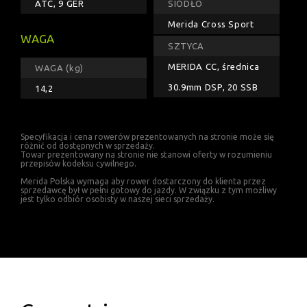
ATC, 9 GER
SIODŁO
Merida Cross Sport
WAGA
SZTYCA
MERIDA CC, średnica
WAGA (kg)
30.9mm DSP, 20 SSB
14,2
Specyfikacja i cena rowerów prezentowanych na stronie może się
różnić od dostępnych w sprzedaży.
Towar prezentowany na stronie nie stanowi oferty w rozumieniu
przepisów kodeksu cywilnego.
Merida Polska wymaga aby rower dostarczony do klienta przez
sprzedawcę był w pełni gotowy do jazdy. W związku z tym możliwy
jest tylko odbiór osobisty w naszej sieci sprzedaży.