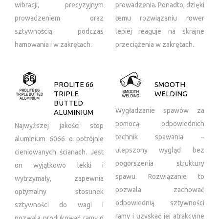
wibracji, precyzyjnym
prowadzenia. Ponadto, dzięki
prowadzeniem oraz
temu rozwiązaniu rower
sztywnością podczas
lepiej reaguje na skrajne
hamowania i w zakrętach.
przeciążenia w zakrętach.
PROLITE 66
SMOOTH
TRIPLE
WELDING
BUTTED
Wygładzanie spawów za
ALUMINIUM
pomocą odpowiednich
Najwyższej jakości stop
technik spawania –
aluminium 6066 o potrójnie
ulepszony wygląd bez
cieniowanych ścianach. Jest
pogorszenia struktury
on wyjątkowo lekki i
spawu. Rozwiązanie to
wytrzymały, zapewnia
pozwala zachować
optymalny stosunek
odpowiednią sztywności
sztywności do wagi i
ramy i uzyskać jej atrakcyjne
pozwala produkować ramy o