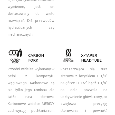
wymienne, jest on
dostosowany do wielu
rozwiązań: Di2, przewodów
hydraulicznych czy
mechanicznych.
CARBON
X-TAPER
FORK
HEADTUBE
Przedni widelec wykonany w
Rozszerzająca się rura
pełni z kompozytu
sterowa z łożyskiem 1 1/8”
węglowego. Karbonowe są
na górze i 1 1/2” bądź 1 1/4”
nie tylko jego ramiona, ale
na dole pozwala na
także rura sterowa.
usztywnienie główki ramy, co
Karbonowe widelce MERIDY
zwiększa precyzję
zachwycają pochłanianiem
sterowania i pewność