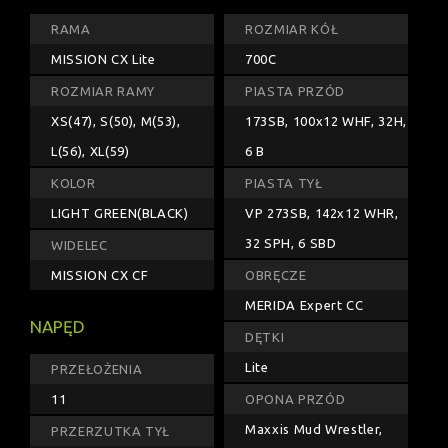
RAMA
ROZMIAR KÓŁ
MISSION CX Lite
700C
ROZMIAR RAMY
PIASTA PRZÓD
XS(47), S(50), M(53),
173SB, 100x12 WHF, 32H,
L(56), XL(59)
6 B
KOLOR
PIASTA TYŁ
LIGHT GREEN(BLACK)
VP 273SB, 142x12 WHR,
32 SPH, 6 SBD
WIDELEC
MISSION CX CF
OBRĘCZE
MERIDA Expert CC
NAPĘD
DĘTKI
Lite
PRZEŁOŻENIA
11
OPONA PRZÓD
Maxxis Mud Wrestler,
PRZERZUTKA TYŁ