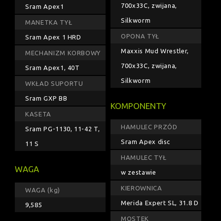
700x33C, zwijana,
Sram Apex1
Silkworm
MANETKA TYŁ
OPONA TYŁ
Sram Apex 1 HRD
Maxxis Mud Wrestler,
MECHANIZM KORBOWY
700x33C, zwijana,
Sram Apex1, 40T
Silkworm
WKŁAD SUPORTU
Sram GXP BB
KOMPONENTY
KASETA
HAMULEC PRZÓD
Sram PG-1130, 11-42 T,
Sram Apex disc
11 S
HAMULEC TYŁ
WAGA
w zestawie
KIEROWNICA
WAGA (kg)
Merida Expert SL, 31.8 D
9,585
MOSTEK