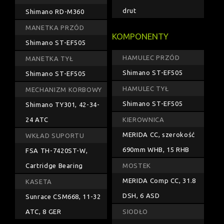
drut
Shimano RD-M360
MANETKA PRZÓD
KOMPONENTY
Shimano ST-EF505
HAMULEC PRZÓD
MANETKA TYŁ
Shimano ST-EF505
Shimano ST-EF505
HAMULEC TYŁ
MECHANIZM KORBOWY
Shimano ST-EF505
Shimano TY301, 42-34-
24 ATC
KIEROWNICA
MERIDA CC, szerokość
WKŁAD SUPORTU
690mm WHB, 15 RHB
FSA TH-7420ST-W,
Cartridge Bearing
MOSTEK
MERIDA Comp CC, 31.8
KASETA
DSH, 6 ASD
Sunrace CSM668, 11-32
ATC, 8 GER
SIODŁO