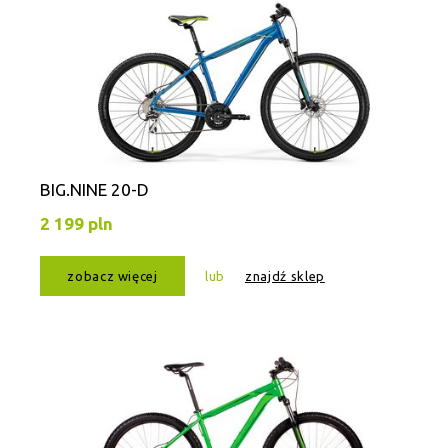
BIG.NINE 20-D
2 199 pln
zobacz więcej
lub
znajdź sklep