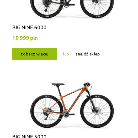
BIG.NINE 6000
10 999 pln
zobacz więcej
lub
znajdź sklep
BIG.NINE 5000