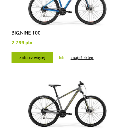
BIG.NINE 100
2 799 pln
zobacz więcej
lub
znajdź sklep