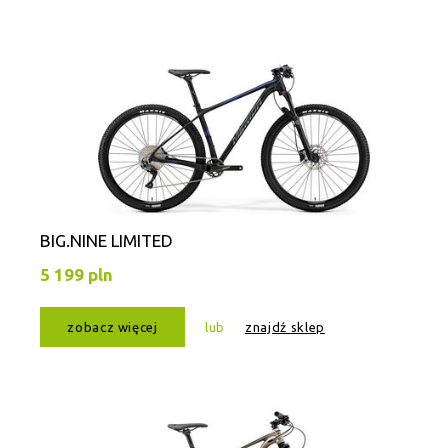
BIG.NINE LIMITED
5 199 pln
zobacz więcej
lub
znajdź sklep