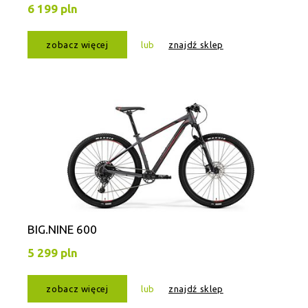
6 199 pln
zobacz więcej
lub
znajdź sklep
BIG.NINE 600
5 299 pln
zobacz więcej
lub
znajdź sklep