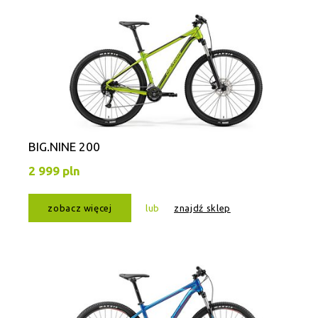
BIG.NINE 200
2 999 pln
zobacz więcej
lub
znajdź sklep