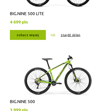
BIG.NINE 500 LITE
4 699 pln
zobacz więcej
lub
znajdź sklep
BIG.NINE 500
3 999 pln