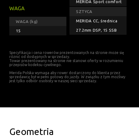
MERIDA Sport comfort
WAGA
SZTYCA
MERIDA CC, średnica
WAGA (kg)
27.2mm DSP, 15 SSB
15
Specyfikacja i cena rowerów prezentowanych na stronie może się
różnić od dostępnych w sprzedaży.
Towar prezentowany na stronie nie stanowi oferty w rozumieniu
przepisów kodeksu cywilnego.
Merida Polska wymaga aby rower dostarczony do klienta przez
sprzedawcę był w pełni gotowy do jazdy. W związku z tym możliwy
jest tylko odbiór osobisty w naszej sieci sprzedaży.
Geometria