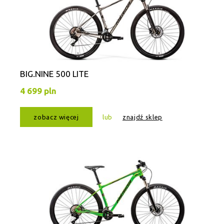
BIG.NINE 500 LITE
4 699 pln
zobacz więcej
lub
znajdź sklep