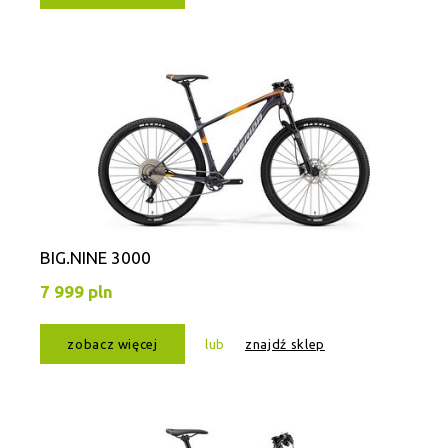
BIG.NINE 3000
7 999 pln
zobacz więcej
lub
znajdź sklep