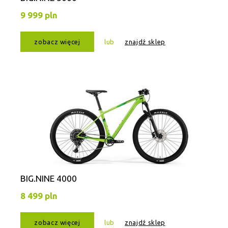
9 999 pln
zobacz więcej
lub
znajdź sklep
BIG.NINE 4000
8 499 pln
zobacz więcej
lub
znajdź sklep