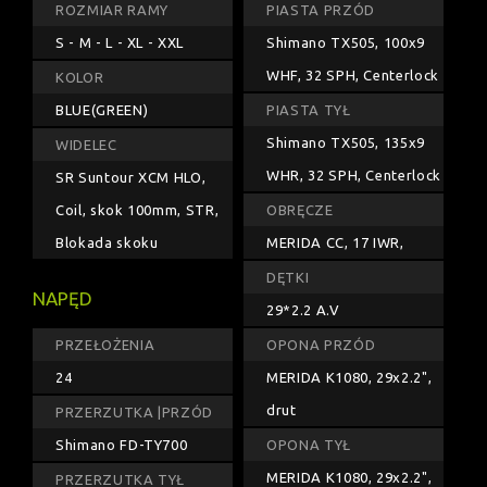
ROZMIAR RAMY
PIASTA PRZÓD
S - M - L - XL - XXL
Shimano TX505, 100x9
WHF, 32 SPH, Centerlock
KOLOR
BLUE(GREEN)
PIASTA TYŁ
Shimano TX505, 135x9
WIDELEC
WHR, 32 SPH, Centerlock
SR Suntour XCM HLO,
Coil, skok 100mm, STR,
OBRĘCZE
Blokada skoku
MERIDA CC, 17 IWR,
DĘTKI
NAPĘD
29*2.2 A.V
PRZEŁOŻENIA
OPONA PRZÓD
24
MERIDA K1080, 29x2.2",
drut
PRZERZUTKA |PRZÓD
Shimano FD-TY700
OPONA TYŁ
MERIDA K1080, 29x2.2",
PRZERZUTKA TYŁ