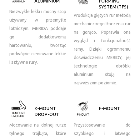
ALUMINIUM
FORMING
SYSTEM (TFS)
Niezwykle lekki i mocny stop
Produkcja giętych rur metodą
używany w przemyśle
mechanicznego tłoczenia rur
lotniczym. MERIDA poddaje
na gorąco. Poprawia ona
go dodatkowemu
wygląd i funkcjonalność
hartowaniu, tworząc
ramy. Dzięki ogromnemu
podwójnie cieniowane lekkie
doświadczeniu MERIDY, jej
i sztywne rury.
technologie obróbki
aluminium stoją na
najwyższym poziomie.
K-MOUNT
F-MOUNT
DROP-OUT
Mocowanie na dolnej rurze
Przystosowanie do
tylnego trójkąta, które
szybkiego i łatwego