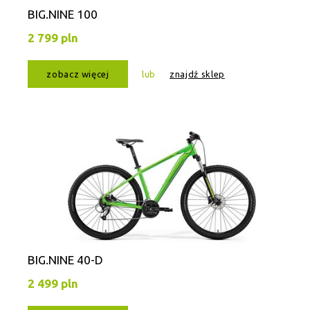
BIG.NINE 100
2 799 pln
zobacz więcej
lub
znajdź sklep
BIG.NINE 40-D
2 499 pln