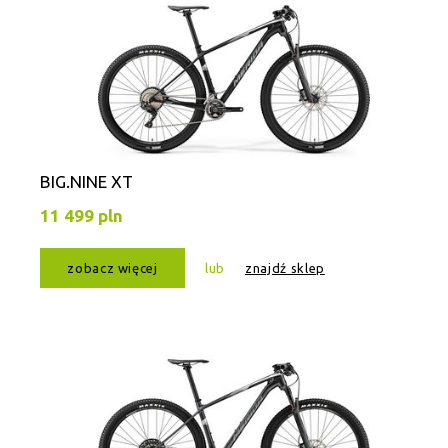
BIG.NINE XT
11 499 pln
zobacz więcej
lub
znajdź sklep