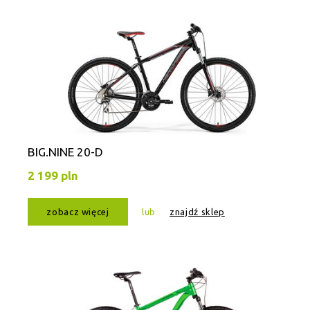
BIG.NINE 20-D
2 199 pln
zobacz więcej
lub
znajdź sklep