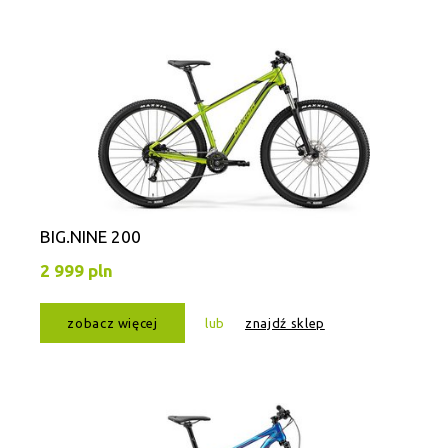
BIG.NINE 200
2 999 pln
zobacz więcej
lub
znajdź sklep