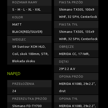
ROZMIAR RAMY
PIASTA PRZÓD
S - M - L - XL - XXL
Shimano TX505, 100x9
WHF, 32 SPH, Centerlock
KOLOR
MATT
PIASTA TYŁ
BLACK(RED/SILVER)
Shimano TX505, 135x9
WHR, 32 SPH, Centerlock
WIDELEC
SR Suntour XCM HLO,
OBRĘCZE
Coil, skok 100mm, STR,
MERIDA CC, 17 IWR,
Blokada skoku
DĘTKI
29*2.2 A.V
NAPĘD
OPONA PRZÓD
PRZEŁOŻENIA
MERIDA K1080, 29x2.2",
24
drut
PRZERZUTKA |PRZÓD
OPONA TYŁ
Shimano FD-TY700
MERIDA K1080, 29x2.2",