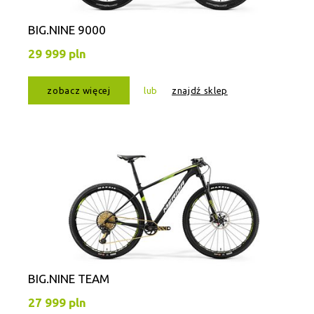
BIG.NINE 9000
29 999 pln
zobacz więcej
lub
znajdź sklep
BIG.NINE TEAM
27 999 pln