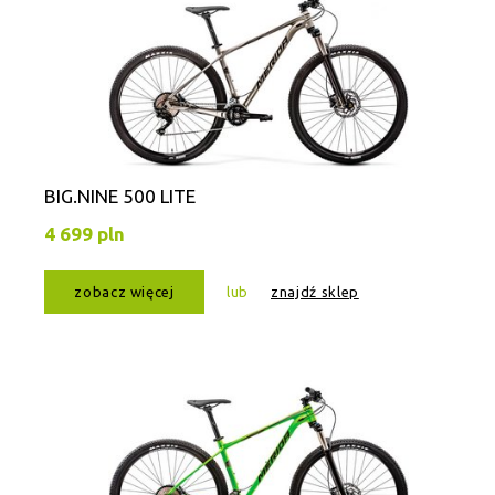
BIG.NINE 500 LITE
4 699 pln
zobacz więcej
lub
znajdź sklep