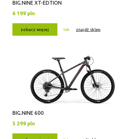
BIG.NINE XT-EDTION
6 199 pln
zobacz więcej
lub
znajdź sklep
BIG.NINE 600
5 299 pln