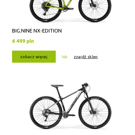
BIG.NINE NX-EDITION
6 499 pln
zobacz więcej
lub
znajdź sklep