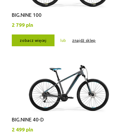
BIG.NINE 100
2 799 pln
zobacz więcej
lub
znajdź sklep
BIG.NINE 40-D
2 499 pln