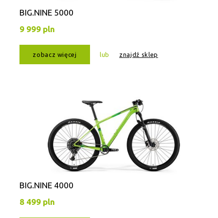
BIG.NINE 5000
9 999 pln
zobacz więcej
lub
znajdź sklep
BIG.NINE 4000
8 499 pln