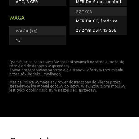
ATC, 8 GER
MERIDA Sport comfort
SZTYCA
WAGA
MERIDA CC, średnica
27.2mm DSP, 15 SSB
WAGA (kg)
15
Specyfikacja i cena rowerów prezentowanych na stronie może się
różnić od dostępnych w sprzedaży.
Towar prezentowany na stronie nie stanowi oferty w rozumieniu
przepisów kodeksu cywilnego.
Merida Polska wymaga aby rower dostarczony do klienta przez
sprzedawcę był w pełni gotowy do jazdy. W związku z tym możliwy
jest tylko odbiór osobisty w naszej sieci sprzedaży.