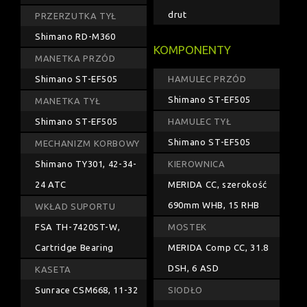
drut
PRZERZUTKA TYŁ
Shimano RD-M360
KOMPONENTY
MANETKA PRZÓD
Shimano ST-EF505
HAMULEC PRZÓD
Shimano ST-EF505
MANETKA TYŁ
Shimano ST-EF505
HAMULEC TYŁ
Shimano ST-EF505
MECHANIZM KORBOWY
Shimano TY301, 42-34-
KIEROWNICA
24 ATC
MERIDA CC, szerokość
690mm WHB, 15 RHB
WKŁAD SUPORTU
FSA TH-7420ST-W,
MOSTEK
Cartridge Bearing
MERIDA Comp CC, 31.8
DSH, 6 ASD
KASETA
Sunrace CSM668, 11-32
SIODŁO