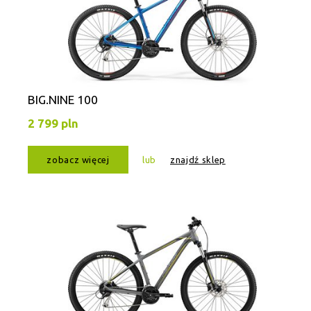
BIG.NINE 100
2 799 pln
zobacz więcej
lub
znajdź sklep