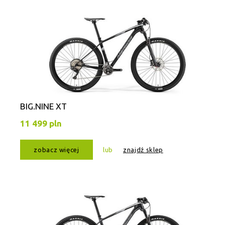
BIG.NINE XT
11 499 pln
zobacz więcej
lub
znajdź sklep