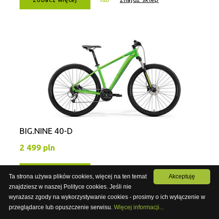
BIG.NINE 40-D
2 499 pln
zobacz więcej
lub
znajdź sklep
Ta strona używa plików cookies, więcej na ten temat
Akceptuję
znajdziesz w naszej Polityce cookies. Jeśli nie
wyrażasz zgody na wykorzystywanie cookies - prosimy o ich wyłączenie w
PRZEJDŹ NA NOWĄ STRONĘ
przeglądarce lub opuszczenie serwisu.
Więcej informacji...