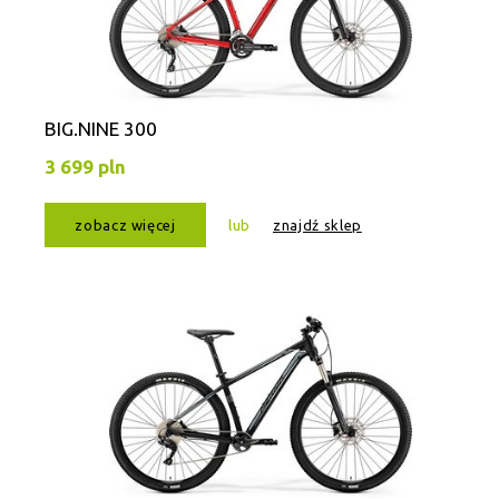
BIG.NINE 300
3 699 pln
zobacz więcej
lub
znajdź sklep