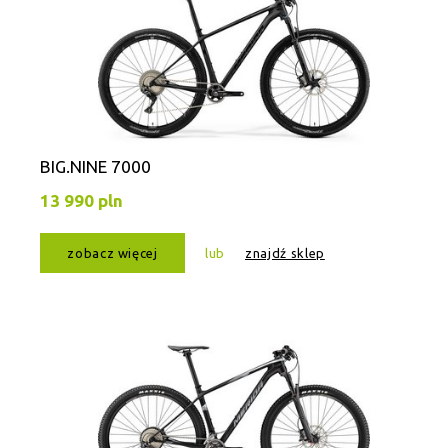
BIG.NINE 7000
13 990 pln
zobacz więcej
lub
znajdź sklep