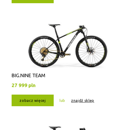
BIG.NINE TEAM
27 999 pln
zobacz więcej
lub
znajdź sklep