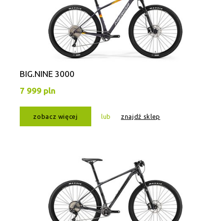
BIG.NINE 3000
7 999 pln
zobacz więcej
lub
znajdź sklep