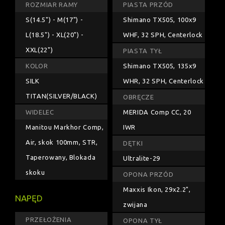
ROZMIAR RAMY
PIASTA PRZÓD
S(14.5") - M(17") -
Shimano TX505, 100x9
L(18.5") - XL(20") -
WHF, 32 SPH, Centerlock
XXL(22")
PIASTA TYŁ
KOLOR
Shimano TX505, 135x9
SILK
WHR, 32 SPH, Centerlock
TITAN(SILVER/BLACK)
OBRĘCZE
WIDELEC
MERIDA Comp CC, 20
Manitou Markhor Comp,
IWR
Air, skok 100mm, STR,
DĘTKI
Taperowany, Blokada
Ultralite-29
skoku
OPONA PRZÓD
Maxxis Ikon, 29x2.2",
NAPĘD
zwijana
PRZEŁOŻENIA
OPONA TYŁ