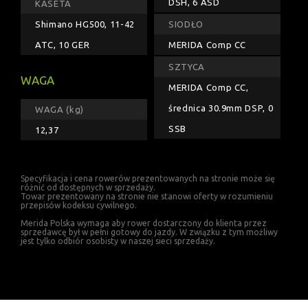
DSH, 6 ASD
KASETA
Shimano HG500, 11-42
SIODŁO
ATC, 10 GER
MERIDA Comp CC
SZTYCA
WAGA
MERIDA Comp CC,
średnica 30.9mm DSP, 0
WAGA (kg)
SSB
12,37
Specyfikacja i cena rowerów prezentowanych na stronie może się
różnić od dostępnych w sprzedaży.
Towar prezentowany na stronie nie stanowi oferty w rozumieniu
przepisów kodeksu cywilnego.
Merida Polska wymaga aby rower dostarczony do klienta przez
sprzedawcę był w pełni gotowy do jazdy. W związku z tym możliwy
jest tylko odbiór osobisty w naszej sieci sprzedaży.