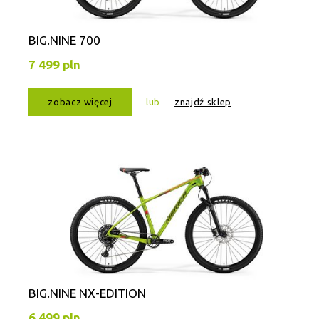
BIG.NINE 700
7 499 pln
zobacz więcej
lub
znajdź sklep
BIG.NINE NX-EDITION
6 499 pln