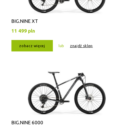
BIG.NINE XT
11 499 pln
zobacz więcej
lub
znajdź sklep
BIG.NINE 6000