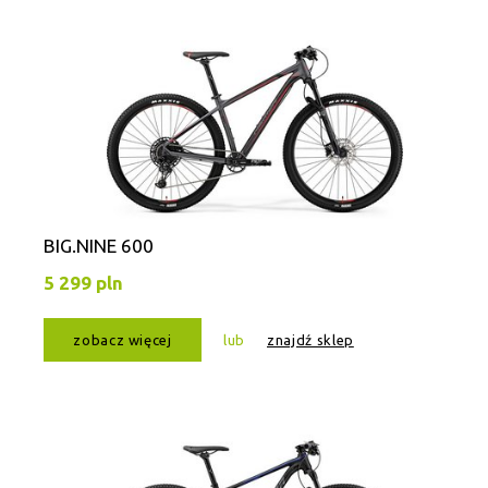
BIG.NINE 600
5 299 pln
zobacz więcej
lub
znajdź sklep