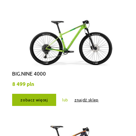
BIG.NINE 4000
8 499 pln
zobacz więcej
lub
znajdź sklep