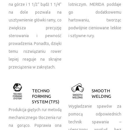
na górze i 1 1/2” bądź 1 1/4”
lotniczym. MERIDA poddaje
na dole pozwala na
go dodatkowemu
usztywnienie główki ramy, co
hartowaniu, tworząc
zwiększa precyzję
podwójnie cieniowane lekkie
sterowania i pewność
i sztywne rury.
prowadzenia. Ponadto, dzięki
temu rozwiązaniu rower
lepiej reaguje na skrajne
przeciążenia w zakrętach.
TECHNO
SMOOTH
FORMING
WELDING
SYSTEM (TFS)
Wygładzanie spawów za
Produkcja giętych rur metodą
pomocą odpowiednich
mechanicznego tłoczenia rur
technik spawania –
na gorąco. Poprawia ona
ulepszony wygląd bez