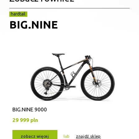
hardtail
BIG.NINE
BIG.NINE 9000
29 999 pln
zobacz więcej
lub
znajdź sklep