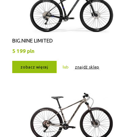
BIG.NINE LIMITED
5 199 pln
zobacz więcej
lub
znajdź sklep