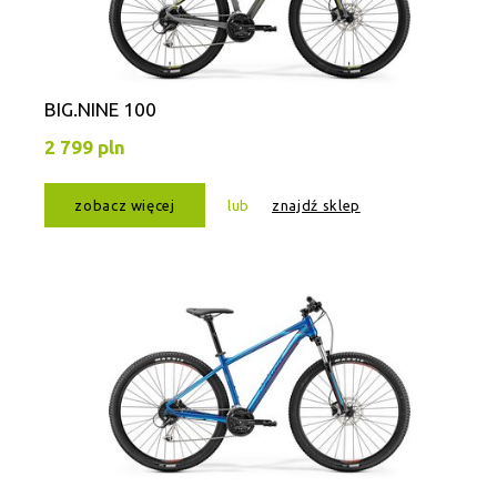
BIG.NINE 100
2 799 pln
zobacz więcej
lub
znajdź sklep