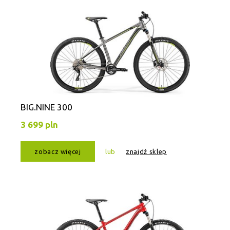
BIG.NINE 300
3 699 pln
zobacz więcej
lub
znajdź sklep