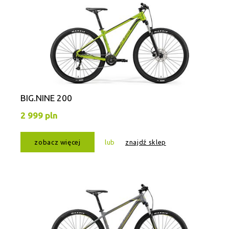
BIG.NINE 200
2 999 pln
zobacz więcej
lub
znajdź sklep