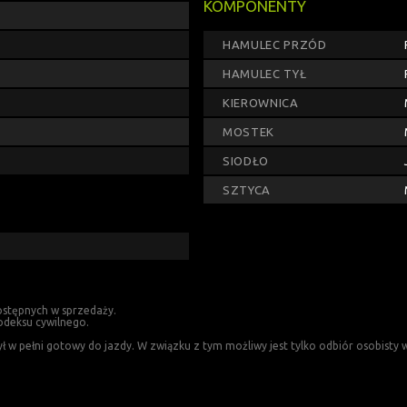
KOMPONENTY
HAMULEC PRZÓD
HAMULEC TYŁ
KIEROWNICA
MOSTEK
SIODŁO
SZTYCA
ostępnych w sprzedaży.
odeksu cywilnego.
 pełni gotowy do jazdy. W związku z tym możliwy jest tylko odbiór osobisty w 