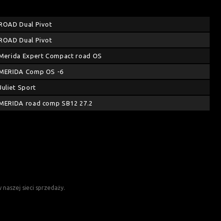
ROAD Dual Pivot
ROAD Dual Pivot
Merida Expert Compact road OS
MERIDA Comp OS -6
Juliet Sport
MERIDA road comp SB12 27.2
naszej sieci sprzedaży.