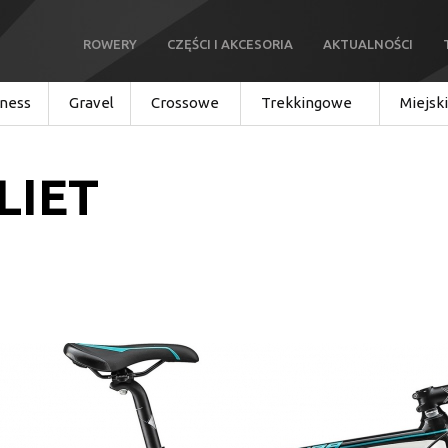
ROWERY
CZĘŚCI I AKCESORIA
AKTUALNOŚCI
tness
Gravel
Crossowe
Trekkingowe
Miejsk
LIET