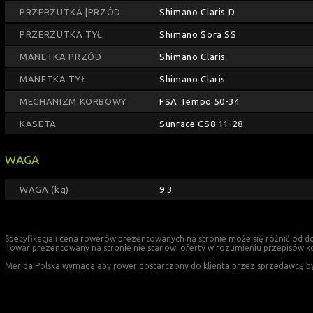
PRZERZUTKA |PRZÓD
Shimano Claris D
PRZERZUTKA TYŁ
Shimano Sora SS
MANETKA PRZÓD
Shimano Claris
MANETKA TYŁ
Shimano Claris
MECHANIZM KORBOWY
FSA Tempo 50-34
KASETA
Sunrace CS8 11-28
WAGA
WAGA (kg)
9.3
Specyfikacja i cena rowerów prezentowanych na stronie może się różnić od d
Towar prezentowany na stronie nie stanowi oferty w rozumieniu przepisów k
Merida Polska wymaga aby rower dostarczony do klienta przez sprzedawcę był w