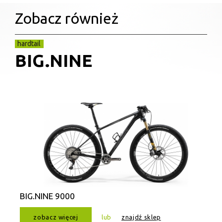
Zobacz również
hardtail
BIG.NINE
BIG.NINE 9000
zobacz więcej
lub
znajdź sklep