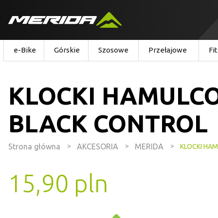
e-Bike
Górskie
Szosowe
Przełajowe
Fi
KLOCKI HAMULC
BLACK CONTROL
Strona główna
>
AKCESORIA
>
MERIDA
>
KLOCKI HA
15,90 pln