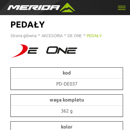
PEDAŁY
>
>
>
Strona główna
AKCESORIA
DE ONE
PEDAŁY
kod
PD-DE037
waga kompletu
362 g
kolor