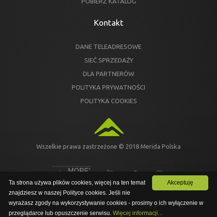
POBIERZ KATALOG
Kontakt
DANE TELEADRESOWE
SIEĆ SPRZEDAŻY
DLA PARTNERÓW
POLITYKA PRYWATNOŚCI
POLITYKA COOKIES
Wszelkie prawa zastrzeżone © 2018 Merida Polska
Ta strona używa plików cookies, więcej na ten temat
Akceptuję
znajdziesz w naszej Polityce cookies. Jeśli nie
Ta strona używa plików cookies, więcej na ten temat znajdziesz w
wyrażasz zgody na wykorzystywanie cookies - prosimy o ich wyłączenie w
PRZEJDŹ NA NOWĄ STRONĘ
naszej Polityce cookies. Jeśli nie wyrażasz zgody na
wykorzystywanie cookies - prosimy o ich wyłączenie w przeglądarce
przeglądarce lub opuszczenie serwisu.
Więcej informacji...
lub opuszczenie serwisu.