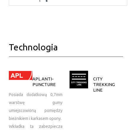
Technologia
APL ANTI-
CITY
PUNCTURE
TREKKING
LINE
Posiada dodatkową 0,7mm
warstwę gumy
umiejscowioną pomiędzy
bieżnikiem i karkasem opony.
Wkładka ta zabezpiecza