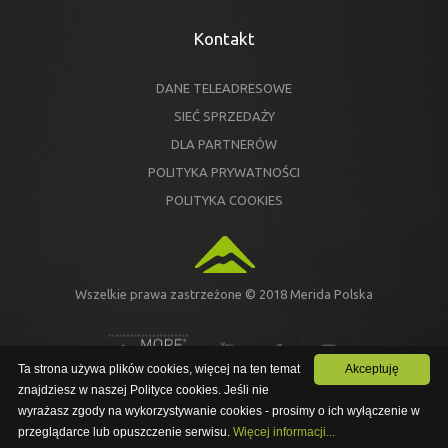
Kontakt
DANE TELEADRESOWE
SIEĆ SPRZEDAŻY
DLA PARTNERÓW
POLITYKA PRYWATNOŚCI
POLITYKA COOKIES
Wszelkie prawa zastrzeżone © 2018 Merida Polska
Ta strona używa plików cookies, więcej na ten temat
Akceptuję
znajdziesz w naszej Polityce cookies. Jeśli nie
Ta strona używa plików cookies, więcej na ten temat znajdziesz w
wyrażasz zgody na wykorzystywanie cookies - prosimy o ich wyłączenie w
PRZEJDŹ NA NOWĄ STRONĘ
naszej Polityce cookies. Jeśli nie wyrażasz zgody na
wykorzystywanie cookies - prosimy o ich wyłączenie w przeglądarce
przeglądarce lub opuszczenie serwisu.
Więcej informacji...
lub opuszczenie serwisu.