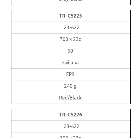
TR-CS225
23-622
700 x 23c
60
zwijana
EPS
240 g
Red/Black
TR-CS226
23-622