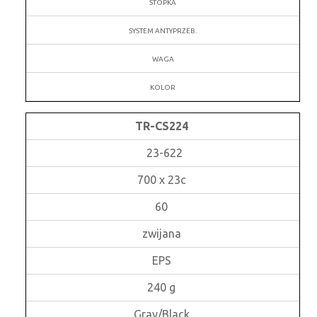
STOPKA
SYSTEM ANTYPRZEB.
WAGA
KOLOR
TR-CS224
23-622
700 x 23c
60
zwijana
EPS
240 g
Gray/Black