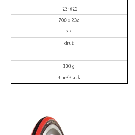
23-622
700 x 23c
27
drut
300 g
Blue/Black