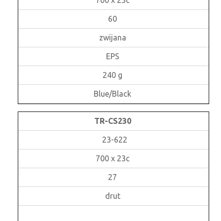
700 x 23c
60
zwijana
EPS
240 g
Blue/Black
TR-CS230
23-622
700 x 23c
27
drut