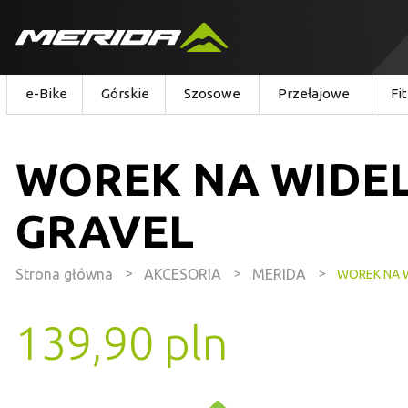
e-Bike
Górskie
Szosowe
Przełajowe
Fi
WOREK NA WIDE
GRAVEL
Strona główna
>
AKCESORIA
>
MERIDA
>
WOREK NA 
139,90 pln