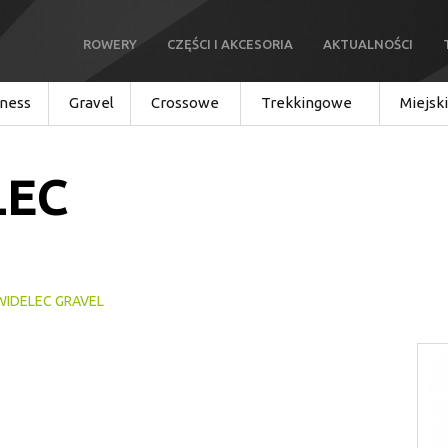
ROWERY
CZĘŚCI I AKCESORIA
AKTUALNOŚCI
tness
Gravel
Crossowe
Trekkingowe
Miejsk
LEC
WIDELEC GRAVEL