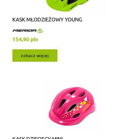
KASK MŁODZIEŻOWY YOUNG
154,90 pln
zobacz więcej
KASK DZIECIĘCY MINI