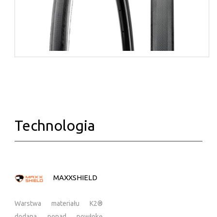
Technologia
MAXXSHIELD
Warstwa materiału K2®
dodana ponad powłokę