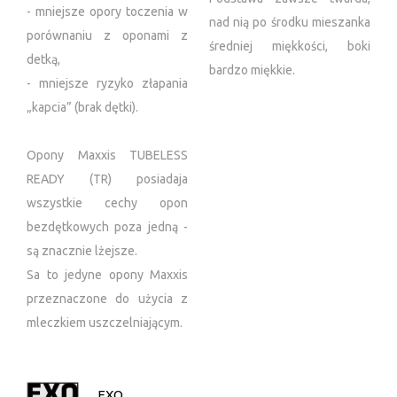
- mniejsze opory toczenia w
nad nią po środku mieszanka
porównaniu z oponami z
średniej miękkości, boki
detką,
bardzo miękkie.
- mniejsze ryzyko złapania
„kapcia” (brak dętki).
Opony Maxxis TUBELESS
READY (TR) posiadaja
wszystkie cechy opon
bezdętkowych poza jedną -
są znacznie lżejsze.
Sa to jedyne opony Maxxis
przeznaczone do użycia z
mleczkiem uszczelniającym.
EXO