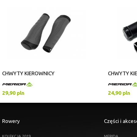
CHWYTY KIEROWNICY
CHWYTY KI
29,90 pln
24,90 pln
Rowery
Części i akces
KOLEKCJA 2019
MERIDA