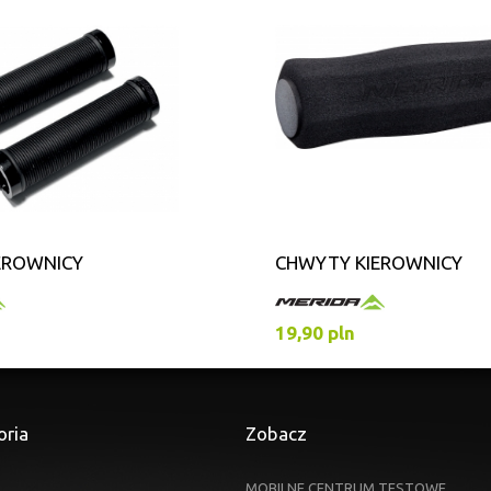
EROWNICY
CHWYTY KIEROWNICY
19,90 pln
oria
Zobacz
MOBILNE CENTRUM TESTOWE