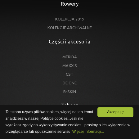
Rowery
KOLEKCJA 2019
KOLEKCJE ARCHIWALNE
Części i akcesoria
MERIDA
MAXXIS
CST
DE ONE
B-SKIN
Zobacz
Ta strona używa plików cookies, więcej na ten temat
Akceptuję
znajdziesz w naszej Polityce cookies. Jeśli nie
MOBILNE CENTRUM TESTOWE
wyrażasz zgody na wykorzystywanie cookies - prosimy o ich wyłączenie w
PRZEJDŹ NA NOWĄ STRONĘ
TECHNOLOGIE MERIDY
przeglądarce lub opuszczenie serwisu.
Więcej informacji...
TESTY ROWERÓW