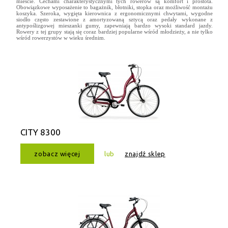
mieście. Cechami charakterystycznymi tych rowerów są komfort i prostota.
Obowiązkowe wyposażenie to bagażnik, błotniki, stopka oraz możliwość montażu
koszyka. Szeroka, wygięta kierownica z ergonomicznymi chwytami, wygodne
siodło często zestawione z amortyzowaną sztycą oraz pedały wykonane z
antypoślizgowej mieszanki gumy, zapewniają bardzo wysoki standard jazdy.
Rowery z tej grupy stają się coraz bardziej popularne wśród młodzieży, a nie tylko
wśród rowerzystów w wieku średnim.
CITY 8300
zobacz więcej
lub
znajdź sklep