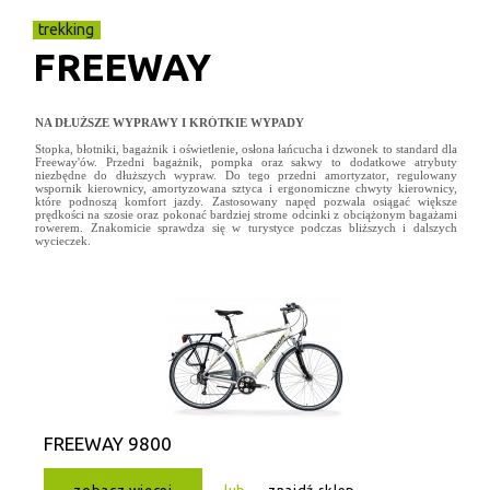
trekking
FREEWAY
NA DŁUŻSZE WYPRAWY I KRÓTKIE WYPADY
Stopka, błotniki, bagażnik i oświetlenie, osłona łańcucha i dzwonek to standard dla
Freeway'ów. Przedni bagażnik, pompka oraz sakwy to dodatkowe atrybuty
niezbędne do dłuższych wypraw. Do tego przedni amortyzator, regulowany
wspornik kierownicy, amortyzowana sztyca i ergonomiczne chwyty kierownicy,
które podnoszą komfort jazdy. Zastosowany napęd pozwala osiągać większe
prędkości na szosie oraz pokonać bardziej strome odcinki z obciążonym bagażami
rowerem. Znakomicie sprawdza się w turystyce podczas bliższych i dalszych
wycieczek.
FREEWAY 9800