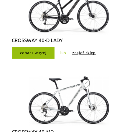
CROSSWAY 40-D LADY
zobacz więcej
lub
znajdź sklep
CROSSWAY 40-MD