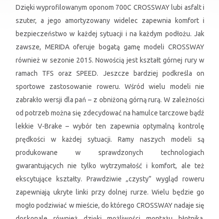
Dzięki wyprofilowanym oponom 700C CROSSWAY lubi asfalt i
szuter, a jego amortyzowany widelec zapewnia komfort i
bezpieczeństwo w każdej sytuacji i na każdym podłożu. Jak
zawsze, MERIDA oferuje bogatą gamę modeli CROSSWAY
również w sezonie 2015. Nowością jest kształt górnej rury w
ramach TFS oraz SPEED. Jeszcze bardziej podkreśla on
sportowe zastosowanie roweru. Wśród wielu modeli nie
zabrakło wersji dla pań – z obniżoną górną rurą. W zależności
od potrzeb można się zdecydować na hamulce tarczowe bądź
lekkie V-Brake – wybór ten zapewnia optymalną kontrolę
prędkości w każdej sytuacji. Ramy naszych modeli są
produkowane w sprawdzonych technologiach
gwarantujących nie tylko wytrzymałość i komfort, ale też
ekscytujące kształty. Prawdziwie „czysty” wygląd roweru
zapewniają ukryte linki przy dolnej rurze. Wielu będzie go
mogło podziwiać w mieście, do którego CROSSWAY nadaje się
doskonale również dzięki możliwości montażu błotnika,