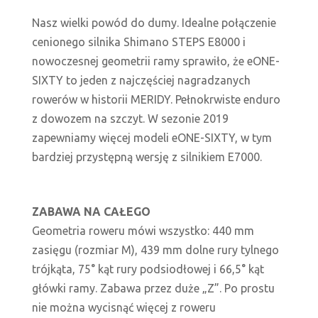
Nasz wielki powód do dumy. Idealne połączenie
cenionego silnika Shimano STEPS E8000 i
nowoczesnej geometrii ramy sprawiło, że eONE-
SIXTY to jeden z najczęściej nagradzanych
rowerów w historii MERIDY. Pełnokrwiste enduro
z dowozem na szczyt. W sezonie 2019
zapewniamy więcej modeli eONE-SIXTY, w tym
bardziej przystępną wersję z silnikiem E7000.
ZABAWA NA CAŁEGO
Geometria roweru mówi wszystko: 440 mm
zasięgu (rozmiar M), 439 mm dolne rury tylnego
trójkąta, 75° kąt rury podsiodłowej i 66,5° kąt
główki ramy. Zabawa przez duże „Z”. Po prostu
nie można wycisnąć więcej z roweru