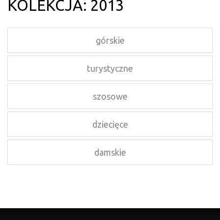
KOLEKCJA: 2013
górskie
turystyczne
szosowe
dziecięce
damskie