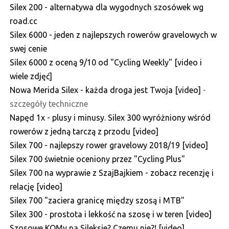
Silex 200 - alternatywa dla wygodnych szosówek wg
road.cc
Silex 6000 - jeden z najlepszych rowerów gravelowych w
swej cenie
Silex 6000 z oceną 9/10 od "Cycling Weekly" [video i
wiele zdjęć]
Nowa Merida Silex - każda droga jest Twoja [video]
-
szczegóły techniczne
Napęd 1x - plusy i minusy. Silex 300 wyróżniony wśród
rowerów z jedną tarczą z przodu [video]
Silex 700 - najlepszy rower gravelowy 2018/19 [video]
Silex 700 świetnie oceniony przez "Cycling Plus"
Silex 700 na wyprawie z SzajBajkiem - zobacz recenzję i
relację [video]
Silex 700 "zaciera granicę między szosą i MTB"
Silex 300 - prostota i lekkość na szosę i w teren [video]
Szosowe KOMy na Sileksie? Czemu nie?! [video]