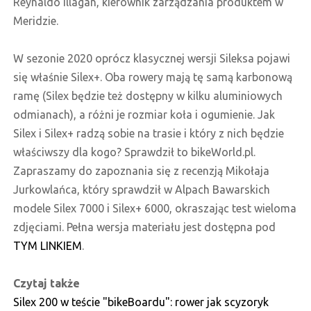
Reynaldo Illagan, kierownik zarządzania produktem w
Meridzie.
W sezonie 2020 oprócz klasycznej wersji Sileksa pojawi
się właśnie Silex+. Oba rowery mają tę samą karbonową
ramę (Silex będzie też dostępny w kilku aluminiowych
odmianach), a różni je rozmiar koła i ogumienie. Jak
Silex i Silex+ radzą sobie na trasie i który z nich będzie
właściwszy dla kogo? Sprawdził to bikeWorld.pl.
Zapraszamy do zapoznania się z recenzją Mikołaja
Jurkowlańca, który sprawdził w Alpach Bawarskich
modele Silex 7000 i Silex+ 6000, okraszając test wieloma
zdjęciami. Pełna wersja materiału jest dostępna pod
TYM
LINKIEM
.
Czytaj także
Silex 200 w teście "bikeBoardu": rower jak scyzoryk